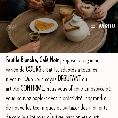
Skip
to
content
Menu
Feuille Blanche, Café Noir
propose une gamme
variée de
COURS
créatifs, adaptés à tous les
niveaux. Que vous soyez
DEBUTANT
ou
artiste
CONFIRME
, nous vous offrons un espace où
vous pouvez explorer votre créativité, apprendre
de nouvelles techniques et partager des moments
de convivialité avec d’autres passionnés d’art.