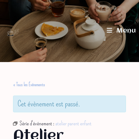
Skip
to
content
Menu
« Tous les Évènements
Cet évènement est passé.
Série d'événement :
atelier parent enfant
Atelier