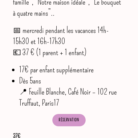
famille”, “Notre maison idéale”, “Le bouquet
à quatre mains”..
📅 mercredi pendant les vacances 14h-
15h30 et 16h-17h30
💶 37 € (1 parent + 1 enfant)
17€ par enfant supplémentaire
Dès 5ans
📍 Feuille Blanche, Café Noir – 102 rue
Truffaut, Paris17
RÉSERVATION
37€