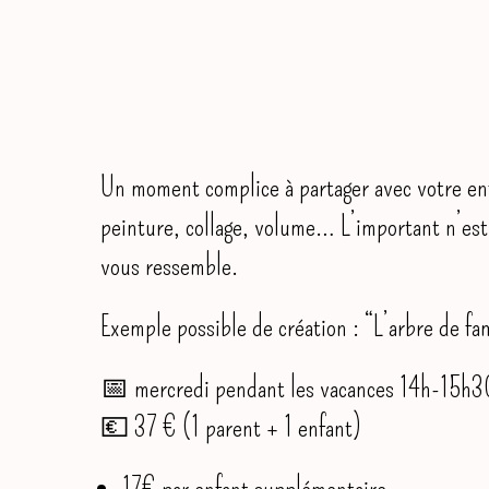
Un moment complice à partager avec votre en
peinture, collage, volume… L’important n’est p
vous ressemble.
Exemple possible de création : “L’arbre de fa
📅 mercredi pendant les vacances 14h-15h
💶 37 € (1 parent + 1 enfant)
17€ par enfant supplémentaire