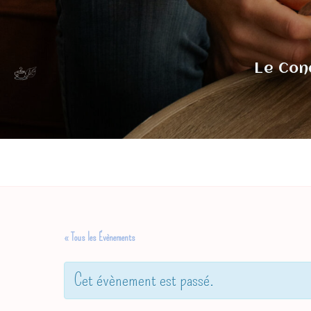
Skip
to
content
Le Con
« Tous les Évènements
Cet évènement est passé.