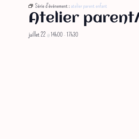
Série d'événement :
atelier parent enfant
Atelier parent
juillet 22
14h00
17h30
@
–