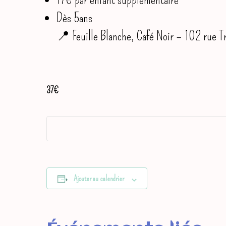
Dès 5ans
📍 Feuille Blanche, Café Noir – 102 rue Tr
37€
Ajouter au calendrier