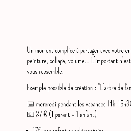
Un moment complice à partager avec votre en
peinture, collage, volume… L’important n’est p
vous ressemble.
Exemple possible de création : “L’arbre de fa
📅 mercredi pendant les vacances 14h-15h
💶 37 € (1 parent + 1 enfant)
17€ par enfant supplémentaire