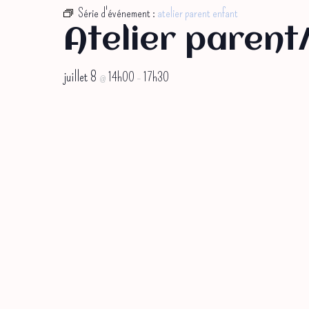
Série d'événement :
atelier parent enfant
Atelier parent
juillet 8
14h00
17h30
@
–