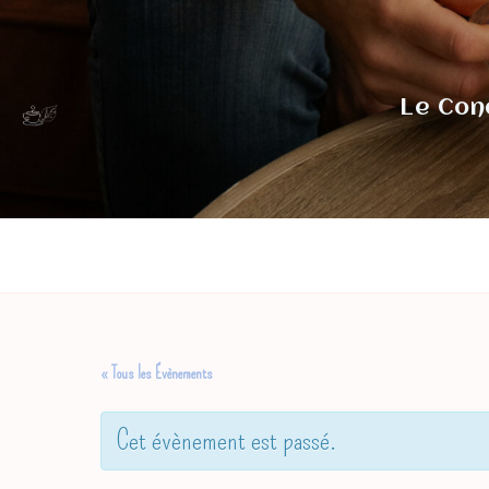
Skip
to
content
Le Con
« Tous les Évènements
Cet évènement est passé.