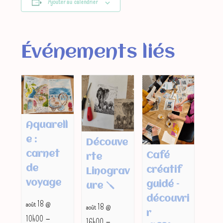
Ajouter au calendrier
Événements liés
Aquarell
e :
Découve
carnet
Café
rte
de
créatif
Linograv
voyage
guidé –
ure 🪛
découvri
août 18 @
août 18 @
r
–
–
10h00
16h00