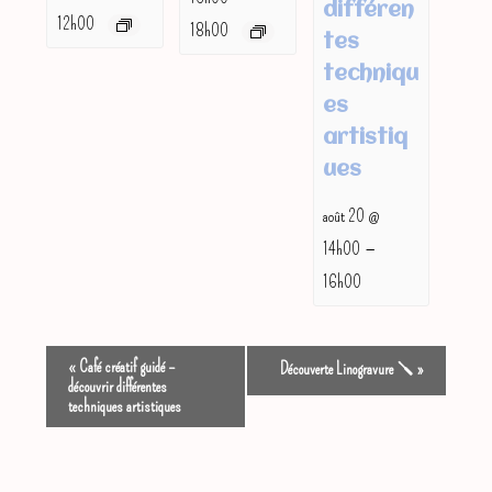
différen
12h00
18h00
tes
techniqu
es
artistiq
ues
août 20 @
–
14h00
16h00
N
«
Café créatif guidé –
Découverte Linogravure 🪛
»
découvrir différentes
a
techniques artistiques
v
i