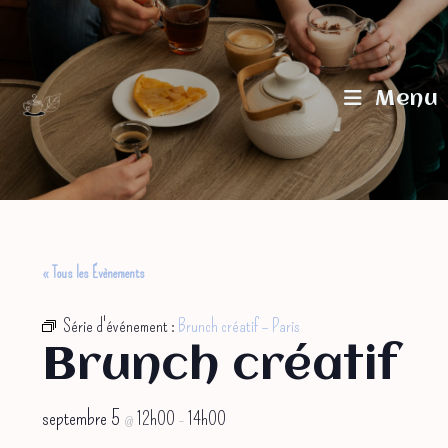
Skip
to
content
Menu
« Tous les Évènements
Série d'événement :
Brunch créatif – Paris
Brunch créatif
septembre 5
12h00
14h00
@
–