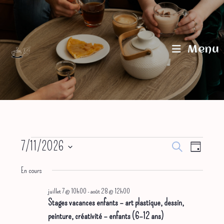
Skip
to
content
Menu
Évènements
7/11/2026
R
N
R
J
for
e
S
juillet
a
e
o
c
En cours
11,
u
v
c
h
é
2026
r
e
juillet 7 @ 10h00
-
août 28 @ 12h00
i
h
l
r
Stages vacances enfants – art plastique, dessin,
g
e
c
e
peinture, créativité – enfants (6–12 ans)
h