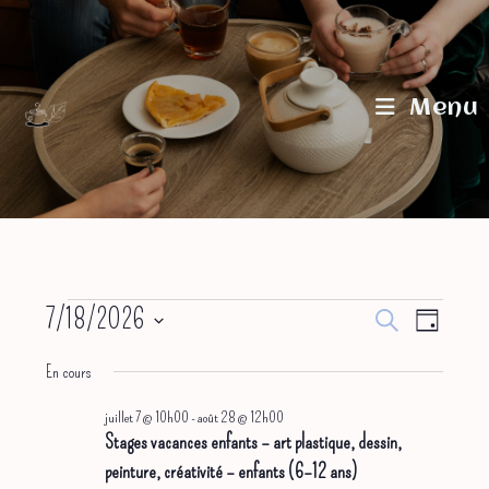
Skip
to
content
Menu
Évènements
7/18/2026
R
N
R
J
for
e
S
juillet
a
e
o
c
En cours
18,
u
v
c
h
é
2026
r
e
juillet 7 @ 10h00
-
août 28 @ 12h00
i
h
l
r
Stages vacances enfants – art plastique, dessin,
g
e
c
e
peinture, créativité – enfants (6–12 ans)
h