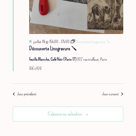
m
e
n
t
s
M
juillet 18 @ 15h00
-
17h00
Découverte Linogravure 🪛
i
Découverte Linogravure 🪛
s
e
Feuille Blanche, Café Noir (Paris 17)
102 rue truffaut, Paris
n
35€ à 40€
a
v
a
n
t
Jour précédent
Jour suivant
S’abonner au calendrier