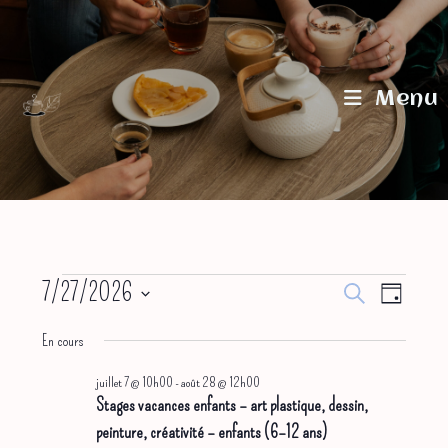
Skip
to
content
Menu
Évènements
7/27/2026
R
N
R
J
for
e
S
juillet
a
e
o
c
En cours
27,
u
v
c
h
é
2026
r
e
juillet 7 @ 10h00
-
août 28 @ 12h00
i
h
l
r
Stages vacances enfants – art plastique, dessin,
g
e
c
e
peinture, créativité – enfants (6–12 ans)
h