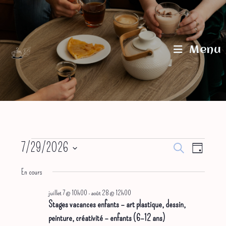
Skip
to
content
Menu
Évènements
7/29/2026
R
N
R
J
for
e
S
juillet
a
e
o
c
En cours
29,
u
v
c
h
é
2026
r
e
juillet 7 @ 10h00
-
août 28 @ 12h00
i
h
l
r
Stages vacances enfants – art plastique, dessin,
g
e
c
e
peinture, créativité – enfants (6–12 ans)
h