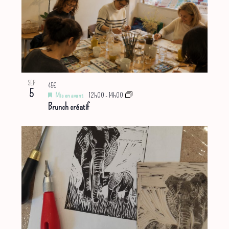
SEP
45€
5
Mis en avant
12h00
-
14h00
Brunch créatif