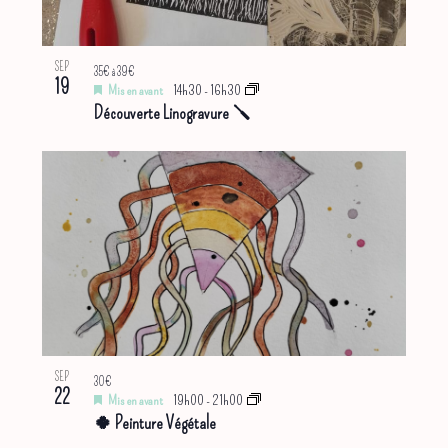
SEP
35€ à 39€
19
Mis en avant
14h30
-
16h30
Découverte Linogravure 🪛
SEP
30€
22
Mis en avant
19h00
-
21h00
🍀 Peinture Végétale