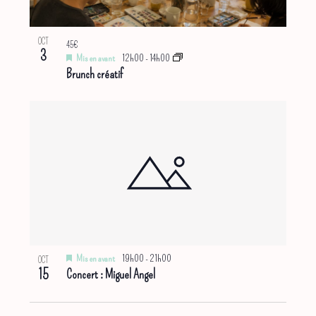
OCT
45€
3
Mis en avant
12h00
-
14h00
Brunch créatif
Mis en avant
19h00
-
21h00
OCT
15
Concert : Miguel Angel