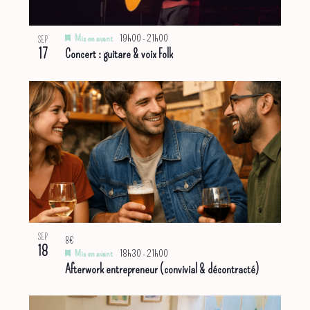
Mis en avant
19h00
-
21h00
SEP
17
Concert : guitare & voix Folk
SEP
8€
18
Mis en avant
18h30
-
21h00
Afterwork entrepreneur (convivial & décontracté)