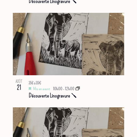
Découverte Linogravure 🪛
AOÛT
35€ à 39€
21
Mis en avant
10h00
-
12h00
Découverte Linogravure 🪛