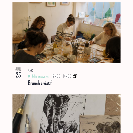
JUIL
45€
25
Mis en avant
12h00
-
14h00
Brunch créatif