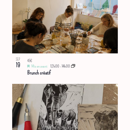
SEP
45€
19
Mis en avant
12h00
-
14h00
Brunch créatif