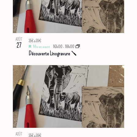
AOÛT
35€ à 39€
27
Mis en avant
16h00
-
18h00
Découverte Linogravure 🪛
AOÛT
35€ à 39€