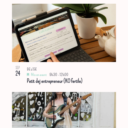
SEP
8€ à 15€
24
Mis en avant
9h30
-
12h00
Petit dej entrepreneur (KO fertile)