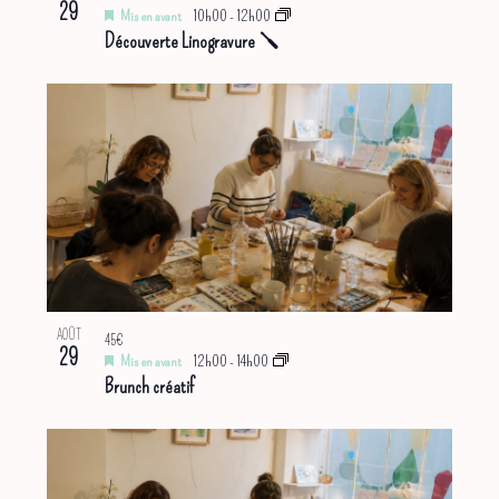
29
Mis en avant
10h00
-
12h00
Découverte Linogravure 🪛
AOÛT
45€
29
Mis en avant
12h00
-
14h00
Brunch créatif