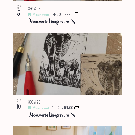
SEP
35€ à 39€
5
Mis en avant
14h30
-
16h30
Découverte Linogravure 🪛
SEP
35€ à 39€
10
Mis en avant
16h00
-
18h00
Découverte Linogravure 🪛