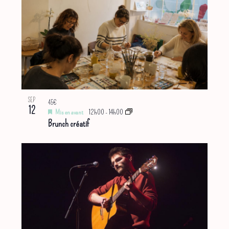
SEP
45€
12
Mis en avant
12h00
-
14h00
Brunch créatif