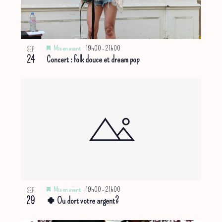
Mis en avant
19h00
-
21h00
SEP
24
Concert : folk douce et dream pop
Mis en avant
19h00
-
21h00
SEP
29
🍀 Ou dort votre argent?