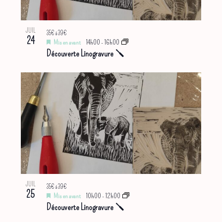
JUIL
35€ à 39€
24
Mis en avant
14h00
-
16h00
Découverte Linogravure 🪛
JUIL
35€ à 39€
25
Mis en avant
10h00
-
12h00
Découverte Linogravure 🪛