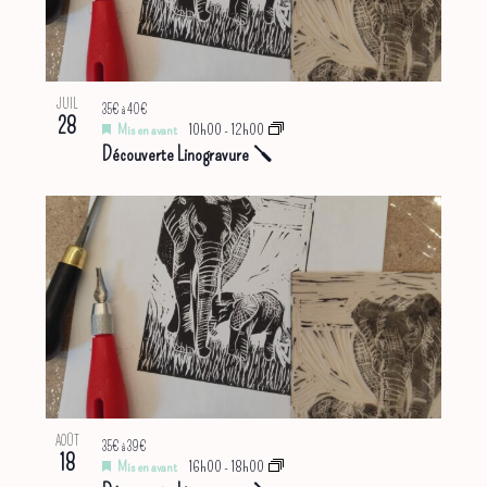
JUIL
35€ à 40€
28
Mis en avant
10h00
-
12h00
Découverte Linogravure 🪛
AOÛT
35€ à 39€
18
Mis en avant
16h00
-
18h00