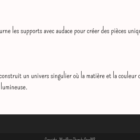
urne les supports avec audace pour créer des pièces uniq
onstruit un univers singulier où la matière et la couleur 
t lumineuse.
Copyright - WordPress Theme by OceanWP