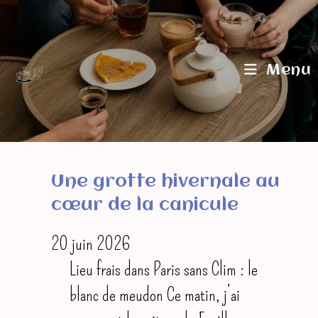
Skip
to
content
Menu
Une grotte hivernale au
cœur de la canicule
20 juin 2026
Lieu frais dans Paris sans Clim : le
blanc de meudon Ce matin, j’ai