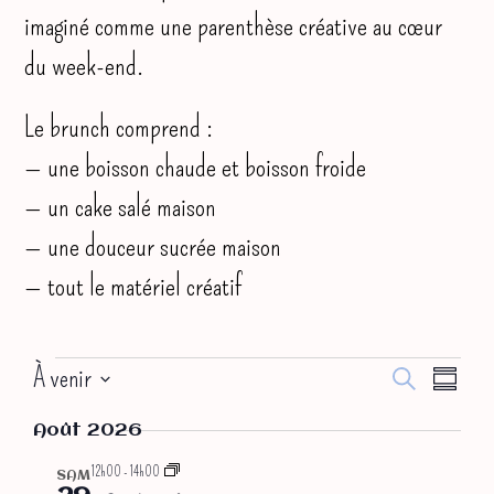
imaginé comme une parenthèse créative au cœur
du week-end.
Le brunch comprend :
— une boisson chaude et boisson froide
— un cake salé maison
— une douceur sucrée maison
— tout le matériel créatif
Évènements
À venir
R
N
R
R
e
S
a
e
é
c
Août 2026
s
v
c
h
é
u
e
12h00
-
14h00
SAM
i
h
m