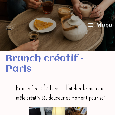
Skip
to
content
Menu
Brunch créatif –
Paris
Brunch Créatif à Paris — l’atelier brunch qui
mêle créativité, douceur et moment pour soi